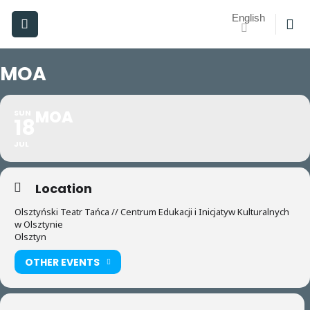
Skip
English
to
content
MOA
MOA
SUN
18
JUL
Location
Olsztyński Teatr Tańca // Centrum Edukacji i Inicjatyw Kulturalnych
w Olsztynie
Olsztyn
OTHER EVENTS