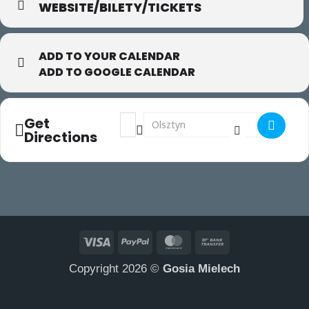
WEBSITE/BILETY/TICKETS
ADD TO YOUR CALENDAR
ADD TO GOOGLE CALENDAR
Address - MOA []
Destination Address - MOA []
Get
Directions
Visa
PayPal
MasterCard
Bank
Transfer
Copyright 2026 ©
Gosia Mielech