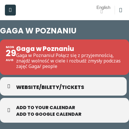
Skip
English
to
content
GAGA W POZNANIU
Gaga w Poznaniu
MON
29
Gaga w Poznaniu! Połącz się z przyjemnością,
AUG
znajdź wolność w ciele i rozbudź zmysły podczas
zajęć Gaga/ people
WEBSITE/BILETY/TICKETS
ADD TO YOUR CALENDAR
ADD TO GOOGLE CALENDAR