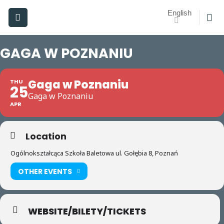
Skip
English
to
content
GAGA W POZNANIU
Gaga w Poznaniu
THU
25
Gaga w Poznaniu
APR
Location
Ogólnokształcąca Szkoła Baletowa ul. Gołębia 8, Poznań
OTHER EVENTS
WEBSITE/BILETY/TICKETS