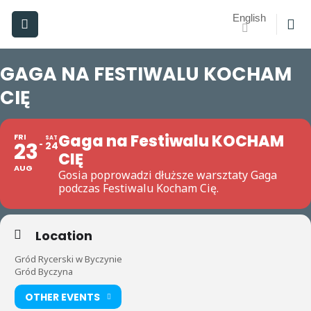
Skip
English
to
content
GAGA NA FESTIWALU KOCHAM
CIĘ
Gaga na Festiwalu KOCHAM
FRI
SAT
23
24
CIĘ
AUG
Gosia poprowadzi dłuższe warsztaty Gaga
podczas Festiwalu Kocham Cię.
Location
Gród Rycerski w Byczynie
Gród Byczyna
OTHER EVENTS