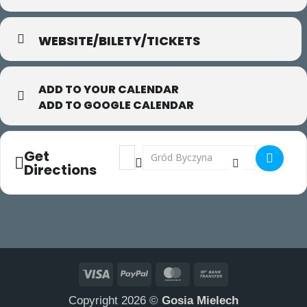
WEBSITE/BILETY/TICKETS
ADD TO YOUR CALENDAR
ADD TO GOOGLE CALENDAR
Address - Gaga na Festiwalu KOCHAM CIĘ [
Destination Address - Gaga na Festi
Get
Directions
Visa
PayPal
MasterCard
Bank
Transfer
Copyright 2026 ©
Gosia Mielech