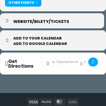
OTHER EVENTS
WEBSITE/BILETY/TICKETS
ADD TO YOUR CALENDAR
ADD TO GOOGLE CALENDAR
Address - Gaga/ dancers w Białymstoku []
Destination Address - Gaga/ dancers
Get
Directions
Visa
PayPal
MasterCard
Bank