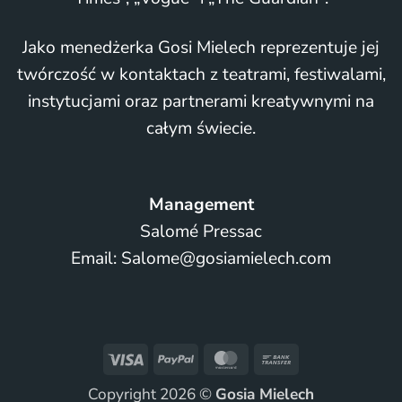
Jako menedżerka Gosi Mielech reprezentuje jej
twórczość w kontaktach z teatrami, festiwalami,
instytucjami oraz partnerami kreatywnymi na
całym świecie.
Management
Salomé Pressac
Email: Salome@gosiamielech.com
Visa
PayPal
MasterCard
Bank
Transfer
Copyright 2026 ©
Gosia Mielech