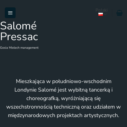
Przewiń
Polski
do
zawartości
Salomé
Pressac
Gosia Mielech management
Mieszkająca w południowo-wschodnim
Londynie Salomé jest wybitną tancerką i
choreografką, wyróżniającą się
wszechstronnością techniczną oraz udziałem w
międzynarodowych projektach artystycznych.